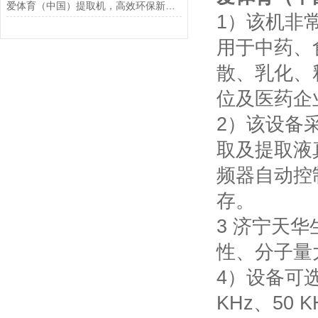
爱体育（中国）提取机，高效环保新选择
1）该机非
用于中药、
散、乳化、
位及医药企
2）该设备
取及提取液
频器自动控
存。
3 济宁天
性、分子量
4）设备可选频
KHz、50 K