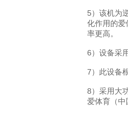
5）该机为
化作用的爱
率更高。
6）设备采
7）此设备
8）采用大
爱体育（中