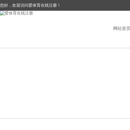
您好，欢迎访问爱体育在线注册！
网站首