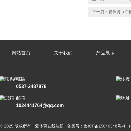
下一篇：
爱体育（中
网站首页
关于我们
产品展示
电话
0537-2487878
邮箱
1024441764@qq.com
© 2025 版权所有：爱体育在线注册 备案号：
鲁ICP备15040348号-4
s