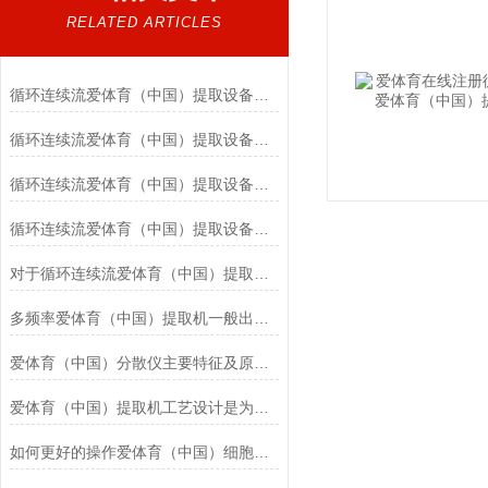
RELATED ARTICLES
循环连续流爱体育（中国）提取设备带领化学分离技术的新纪元
循环连续流爱体育（中国）提取设备满足工业化生产的要求
循环连续流爱体育（中国）提取设备的提取原理知道几点
循环连续流爱体育（中国）提取设备加快了有效成分的溶解速度
对于循环连续流爱体育（中国）提取设备的操作还有什么要注意
多频率爱体育（中国）提取机一般出现在哪些行业中呢？
爱体育（中国）分散仪主要特征及原理是什么
爱体育（中国）提取机工艺设计是为了能满足生产工艺的要求
如何更好的操作爱体育（中国）细胞粉碎机