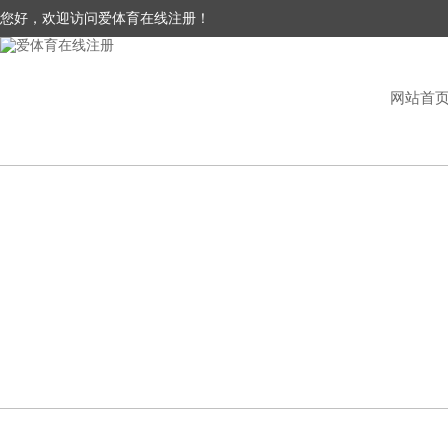
您好，欢迎访问爱体育在线注册！
网站首