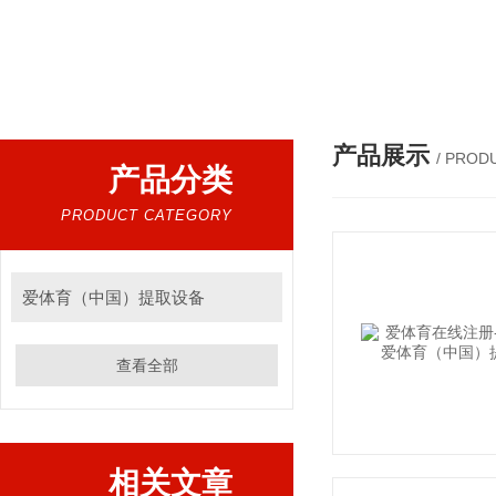
热门搜索：
爱体育（中国）提取机，细胞破碎仪，低温
产品展示
/ PROD
产品分类
PRODUCT CATEGORY
爱体育（中国）提取设备
查看全部
相关文章