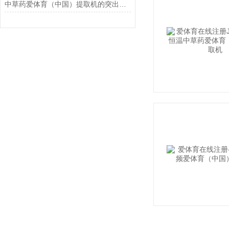
中草药爱体育（中国）提取机的突出特点