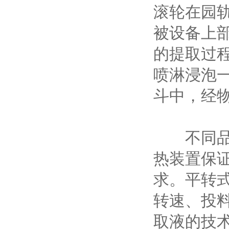
滚轮在园
被设备上
的提取过
喷淋浸泡
斗中，经
不同品种
热装置保
求。平转
转速、投
取液的技